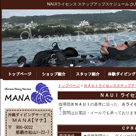
NAUIライセンス ステップアップスケジュール 
トップ
ショップ紹介
スタッフ紹介
トップページ
>
ＮＡＵＩライセンスステップア
ＮＡＵＩ ライセ
指導団体
ＮＡＵＩ
の基準に沿った、各
ライ
す。
ご質問はお電話・メールでも承っておりま
ＣＰＲ