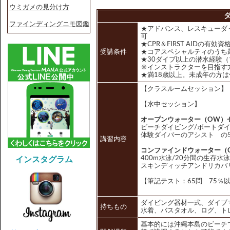
ウミガメの見分け方
ファインディングニモ図鑑
★アドバンス、レスキューダ
可
★CPR＆FIRST AIDの有効
受講条件
★コアスペシャルティのうち
★30ダイブ以上の潜水経験
※インストラクターを目指す
★満18歳以上。未成年の方
【クラスルームセッション】
【水中セッション】
オープンウォーター（OW）
ビーチダイビング/ボートダイ
体験ダイバーのアシスト の
講習内容
コンファインドウォーター（
400m水泳/20分間の生存水
インスタグラム
スキンディッチアンドリカバ
【筆記テスト：65問 75％
ダイビング器材一式、ダイブマ
持ちもの
水着、バスタオル、ログ、ト
基本的には沖縄本島のビーチ