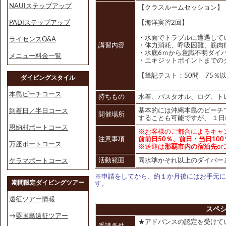
NAUIステップアップ
【クラスルームセッション】
PADIステップアップ
【海洋実習2回】
・水面でトラブルに遭遇して
ライセンスQ&A
講習内容
・体力消耗、呼吸困難、筋肉
・水底6ｍから意識不明ダイ
メニュー料金一覧
・エキジットポイントまでの
【筆記テスト：50問 75％
ダイビングスタイル
本島ビーチコース
持ちもの
水着、バスタオル、ログ、ト
基本的には沖縄本島のビーチ
到着日／半日コース
開催場所
することも可能ですが、 １
恩納村ボートコース
※お客様のご都合によるキャ
注意事項
前前日50％、前日・当日100
万座ボートコース
※送迎は
那覇市内の宿泊先
or
活動範囲
同水準かそれ以上のダイバー
ケラマボートコース
※申請をしてから、約１か月後にはお手元に
期間限定ダイビングツアー
す。
遠征ツアー情報
スペ
→
粟国島遠征ツアー
★アドバンスの認定を受けて