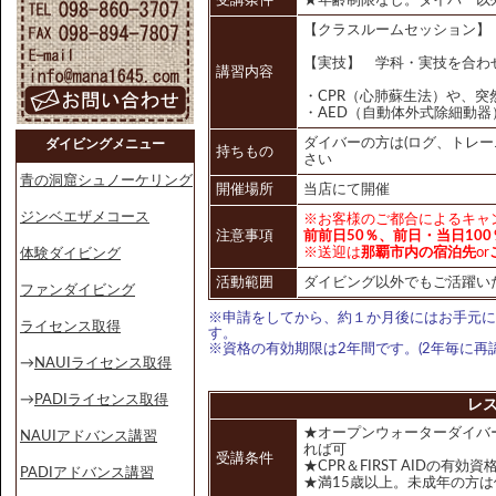
受講条件
★年齢制限なし。ダイバー以
【クラスルームセッション】
【実技】 学科・実技を合わ
講習内容
・CPR（心肺蘇生法）や、
・AED（自動体外式除細動器
ダイバーの方は(ログ、トレー
ダイビングメニュー
持ちもの
さい
青の洞窟シュノーケリング
開催場所
当店にて開催
ジンベエザメコース
※お客様のご都合によるキャ
注意事項
前前日50％、前日・当日100
※送迎は
那覇市内の宿泊先
or
体験ダイビング
活動範囲
ダイビング以外でもご活躍い
ファンダイビング
※申請をしてから、約１か月後にはお手元に
ライセンス取得
す。
※資格の有効期限は2年間です。(2年毎に再
→
NAUIライセンス取得
→
PADIライセンス取得
レ
★オープンウォーターダイバ
NAUIアドバンス講習
れば可
受講条件
★CPR＆FIRST AIDの有効
PADIアドバンス講習
★満15歳以上。未成年の方