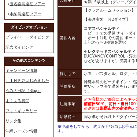
受講条件
★満15歳以上（ディープダ
→
渡名喜島遠征ツアー
【クラスルームセッション】
→
水納島遠征ツアー
【海洋実習 各2ダイブ】
ダイビングオプション
コアスペシャルティ
・ビーチでの講習 ナイトダイ
プライベートダイビング
講習内容
・ボート利用での講習 ボート
上記のうち3種類を選択
記念ダイビング
セレクテッドスペシャルティ
BUOYANCY CONTROL
その他のコンテンツ
などがありますが、受講する
キャンペーン情報
持ちもの
水着、バスタオル、ログ、ト
ＬＩＮＥ＠はじめました
沖縄本島のビーチポイントで
開催場所
村やケラマ等で講習を行いま
うみの日記（Blog）
す。
※お客様のご都合によるキャ
よくある質問
注意事項
前前日50％、前日・当日100
※送迎は
那覇市内の宿泊先
or
フォトギャラリー
活動範囲
同水準かそれ以上のダイバー
リンク集
※申請をしてから、約１か月後にはお手元に
す。
沖縄シーズン情報