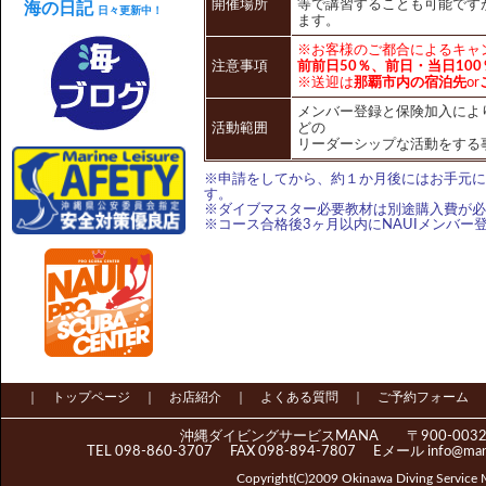
開催場所
等で講習することも可能です
海の日記
日々更新中！
ます。
※お客様のご都合によるキャ
注意事項
前前日50％、前日・当日100
※送迎は
那覇市内の宿泊先
or
メンバー登録と保険加入によ
活動範囲
どの
リーダーシップな活動をする
※申請をしてから、約１か月後にはお手元に
す。
※ダイブマスター必要教材は別途購入費が必
※コース合格後3ヶ月以内にNAUIメンバ
｜
トップページ
｜
お店紹介
｜
よくある質問
｜
ご予約フォーム
沖縄ダイビングサービスMANA 〒900-0032
TEL 098-860-3707 FAX 098-894-7807 Eメール
info@ma
Copyright(C)2009 Okinawa Diving Service 